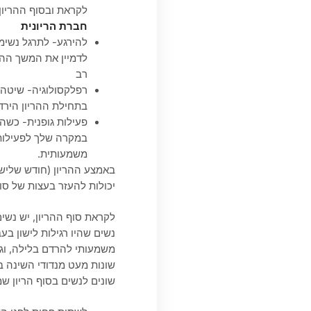
לקראת ובסוף ההריון,
חברת הריונית
להירגע- לתרגל נשימו
לדמיין את המשך ההרי
רב
רפלקסולוגיה- שיטה 
בתחילת ההריון הירד
פעילות גופנית- כשהג
במקרה שלך לפעילות 
משמעותית.
באמצע ההריון (חודש שלישי
יכולות להעזר בעצות של סוף
לקראת סוף ההריון, יש נש
נשים שהיו רגילות לישון ב
משמעותי להרדם בלילה, וגם
שונות מעט מנדודי השינה בת
שונים לנשים בסוף הריון 