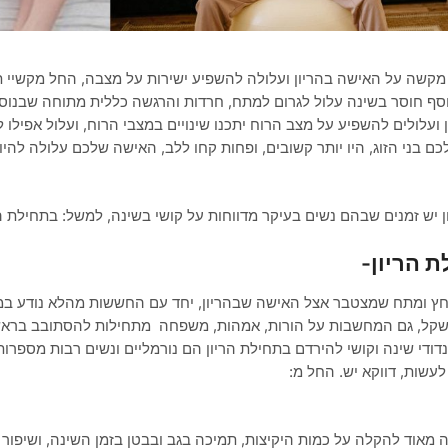
 מקשה על האישה בהריון ועלולה להשפיע ישירות על מצבה, החל מקשיי 
וסף חוסר בשינה עלול לגרום למתח, חרדות והרגשה כללית מתוחה שבנוס
ן ועלולים להשפיע על מצב הרוח יתכנו שינויים במצבי הרוח, ועלול אפיל
 לכם בני הזוג, היו יותר קשובים, ופחות קחו ללב, האישה שלכם עלולה להי
 יש זמנים שבהם נשים בעיקר מדווחות על קושי בשינה, למשל: בתחילת הרי
ת הריון-
חץ ומתח שמצטבר אצל האישה שבהריון, יחד עם החששות מהלא נודע במהל
ל, גם המחשבות על הורות, אמהות, משפחה מתחילות להסתובב בראש וי
ודי שינה וקושי להירדם בתחילת הריון הם נורמליים ונשים רבות מספרות 
לעשות, דווקא יש. החל מ:
ה מאוד להקלה על כמות היקיצות, תמיכה בגב ובבטן בזמן השינה, ושיפור 