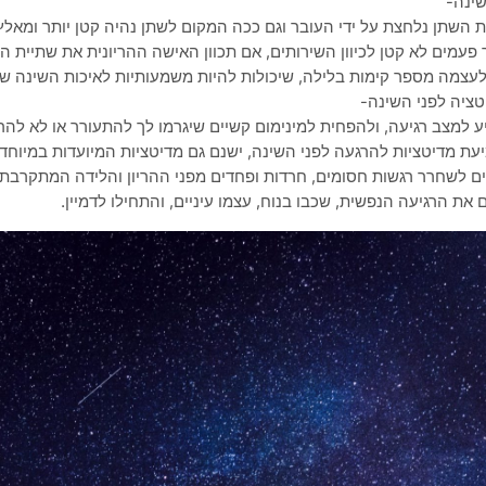
ינה-
ת השתן נלחצת על ידי העובר וגם ככה המקום לשתן נהיה קטן יותר ומאלץ
עמים לא קטן לכיוון השירותים, אם תכוון האישה ההריונית את שתיית הנ
לעצמה מספר קימות בלילה, שיכולות להיות משמעותיות לאיכות השינה ש
טציה לפני השינה-
ע למצב רגיעה, ולהפחית למינימום קשיים שיגרמו לך להתעורר או לא להר
עת מדיטציות להרגעה לפני השינה, ישנם גם מדיטציות המיועדות במיוחד ל
ם לשחרר רגשות חסומים, חרדות ופחדים מפני ההריון והלידה המתקרבת, 
 את הרגיעה הנפשית, שכבו בנוח, עצמו עיניים, והתחילו לדמיין.