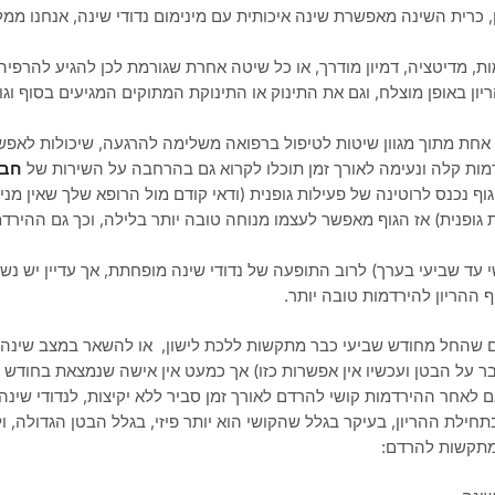
 כרית השינה מאפשרת שינה איכותית עם מינימום נדודי שינה, אנחנו ממל
ת, מדיטציה, דמיון מודרך, או כל שיטה אחרת שגורמת לכן להגיע להרפיה 
ון באופן מוצלח, וגם את התינוק או התינוקת המתוקים המגיעים בסוף וג
אחת מתוך מגוון שיטות לטיפול ברפואה משלימה להרגעה, שיכולות לאפ
מות קלה ונעימה לאורך זמן תוכלו לקרוא גם בהרחבה על השירות של
חבר
וף נכנס לרוטינה של פעילות גופנית (ודאי קודם מול הרופא שלך שאין מנ
גופנית) אז הגוף מאפשר לעצמו מנוחה טובה יותר בלילה, וכך גם ההירד
 עד שביעי בערך) לרוב התופעה של נדודי שינה מופחתת, אך עדיין יש נ
 ההריון להירדמות טובה יותר.
ים שהחל מחודש שביעי כבר מתקשות ללכת לישון, או להשאר במצב שינה ר
עבר על הבטן ועכשיו אין אפשרות כזו) אך כמעט אין אישה שנמצאת בחודש
 לאחר ההירדמות קושי להרדם לאורך זמן סביר ללא יקיצות, לנדודי שינה 
חילת ההריון, בעיקר בגלל שהקושי הוא יותר פיזי, בגלל הבטן הגדולה, ול
שמתקשות להרדם: