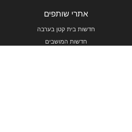
אתרי שותפים
חדשות בית קטן בערבה
חדשות המושבים
חדשות השרון
חדשות צור יגאל
פרסמו אצלנו!
רכישות כתבות באתרים
The site was built by MTboost - Branding and Graphic
Design