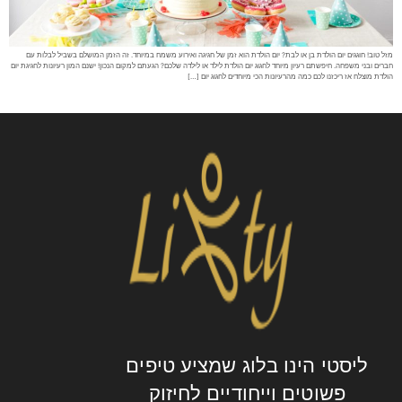
מזל טוב! חוגגים יום הולדת בן או לבת? יום הולדת הוא זמן של חגיגה ואירוע משמח במיוחד. זה הזמן המושלם בשביל לבלות עם
חברים ובני משפחה. חיפשתם רעיון מיוחד לחגוג יום הולדת לילד או לילדה שלכם? הגעתם למקום הנכון! ישנם המון רעיונות לחגיגת יום
הולדת מוצלח אז ריכזנו לכם כמה מהרעיונות הכי מיוחדים לחגוג יום […]
ליסטי הינו בלוג שמציע טיפים
פשוטים וייחודיים לחיזוק