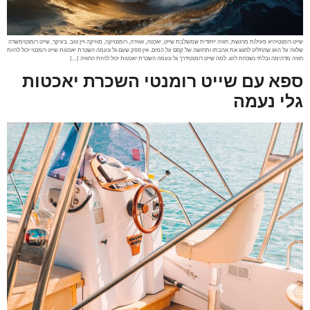
שייט רומנטיהיא פעילות מרגשת, חוויה ייחודית שמשלבת שייט, יאכטה, אווירה, רומנטיקה, מוזיקה ויין טוב. בעיקר, שייט רומנטימשרה
שלווה על הזוג שהחליט לחגוג את אהבתו ותחושה של קסם על המים. אין ספק שעם גל ונעמה השכרת יאכטות שייט רומנטי יכול להיות
חוויה מדהימה ובלתי נשכחת לזוג. למה שייט רומנטידרך גל ונעמה השכרת יאכטות יכול להיות החוויה […]
ספא עם שייט רומנטי השכרת יאכטות
גלי נעמה