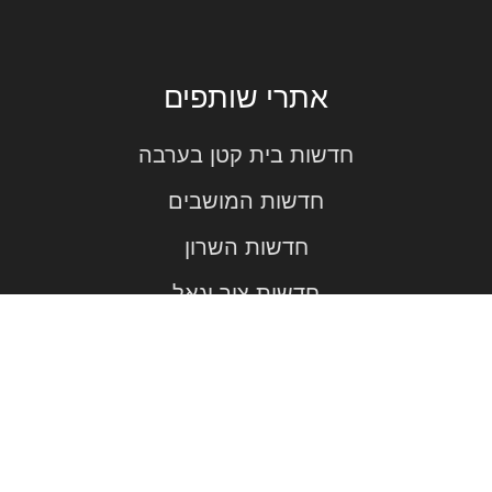
אתרי שותפים
חדשות בית קטן בערבה
חדשות המושבים
חדשות השרון
חדשות צור יגאל
פרסמו אצלנו!
רכישות כתבות באתרים
The site was built by MTboost - Branding and Graphic