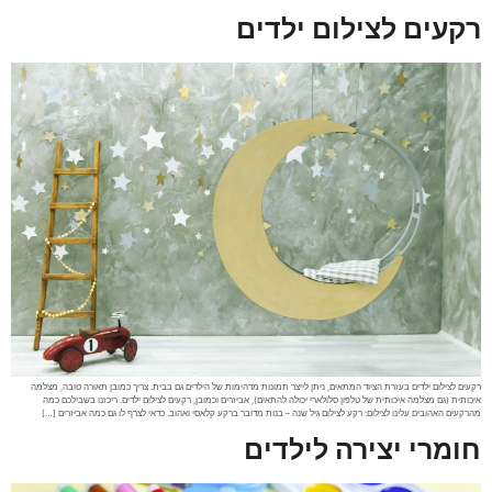
רקעים לצילום ילדים
רקעים לצילום ילדים בעזרת הציוד המתאים, ניתן לייצר תמונות מדהימות של הילדים גם בבית. צריך כמובן תאורה טובה, מצלמה
איכותית (גם מצלמה איכותית של טלפון סלולארי יכולה להתאים), אביזרים וכמובן, רקעים לצילום ילדים. ריכזנו בשבילכם כמה
מהרקעים האהובים עלינו לצילום: רקע לצילום גיל שנה – בנות מדובר ברקע קלאסי ואהוב. כדאי לצרף לו גם כמה אביזרים […]
חומרי יצירה לילדים