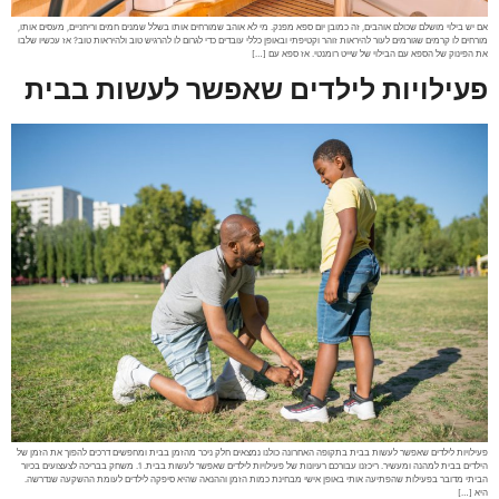
אם יש בילוי מושלם שכולם אוהבים, זה כמובן יום ספא מפנק. מי לא אוהב שמורחים אותו בשלל שמנים חמים וריחניים, מעסים אותו,
מורחים לו קרמים שגורמים לעור להיראות זוהר וקטיפתי ובאופן כללי עובדים כדי לגרום לו להרגיש טוב ולהיראות טוב? אז עכשיו שלבו
את הפינוק של הספא עם הבילוי של שייט רומנטי. אז ספא עם […]
פעילויות לילדים שאפשר לעשות בבית
פעילויות לילדים שאפשר לעשות בבית בתקופה האחרונה כולנו נמצאים חלק ניכר מהזמן בבית ומחפשים דרכים להפוך את הזמן של
הילדים בבית למהנה ומעשיר. ריכזנו עבורכם רעיונות של פעילויות לילדים שאפשר לעשות בבית. 1. משחק בבריכה לצעצועים בכיור
הביתי מדובר בפעילות שהפתיעה אותי באופן אישי מבחינת כמות הזמן וההנאה שהיא סיפקה לילדים לעומת ההשקעה שנדרשה.
היא […]