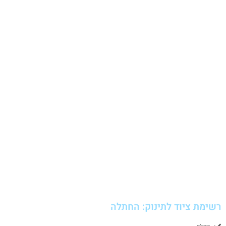
רשימת ציוד לתינוק: החתלה