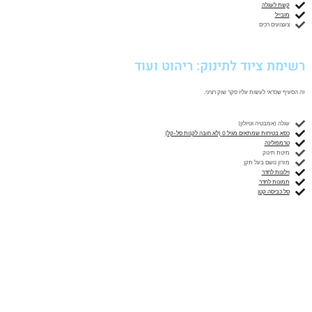
קשת לעגלה
מובייל
צעצועים רכים
רשימת ציוד לתינוק: ריהוט ועוד
זה הסעיף שכדאי לעשות עליו סקר שוק רציני.
עגלה (אמבטיה וטיולון)
כסא בטיחות שמתאים מגיל 0 (לא חובה לקנות סל-קל)
טרמפולינה
מיטת תינוק
מזרון נושם בעל תקן
וילונות לחדר
תמונות לחדר
סל כביסה קטן