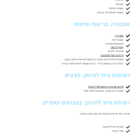
חיתולים
מגבונים
משחת החתלה
משטחי החתלה חד פעמיים
אמבטיה, בריאות וטיפוח
מסרק רך
מגבות רכות
סבון\שמן אמבטיה
קופון לרכישה
אמבטיה לתינוק
כרית או רשת לאמבטיה
אלכוהול ופדים לחיטוי הטבור (בהתאם להוראות הרופא כמובן)
במידה וזה בן ועושים ברית - כל מה שקשור לטיפול לאחר הברית
רשימות ציוד לתינוק: מצעים
סדינים עם גומי בהתאם לגודל המזרון
שמיכה דקה וקטנה, מותאמת לעונה ולגיל
רשימת ציוד לתינוק: צעצועים וספרים
מדובר בעוד פריטים שתקבלו לא מעט מהם במתנה.
ספרים רכים לתינוקות
ספרי קריאה