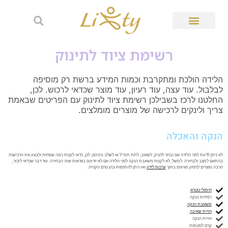
רשימת ציוד לתינוק
הלידה הולכת ומתקרבת וכמות המידע ברשת רק מוסיפה
לבלבול. עוד עצה, עוד רעיון, עוד מוצר שכדאי לרכוש. לכן,
החלטנו לרכז בשבילכן רשימת ציוד לתינוק עם הפריטים שבאמת
צריך ולינקים לרכישה של מוצרים מומלצים.
הנקה והאכלה
לא ניתן לדעת לפני הלידה אם נבחר להניק, לשאוב, לתת תמ"ל או לשלב ביניהם, לכן, כדאי לקנות כמה שפחות ולבצע את הרכישות
בהתאם למצב ולבחירה. למשל, לא לקנות משאבת הנקה לפני הלידה אם לא יודעים בוודאות שזה הבחירה. עוד דבר שכדאי לזכור,
הרבה מוצרים לניסיון מגיעים בתוך
ערכות לידה
ואז ניתן להתנסות בהן טרם הקנייה.
חיתולי טטרא
רפידות הנקה
משאבת הנקה
חזיית שאיבה
חזיית הנקה
קרם לפטמות