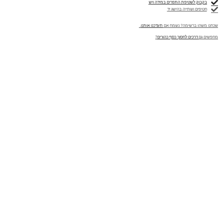
בקבוק לשטיפת התפרים במידה ויש
חטיפים ושתייה בהישג יד
שכחנו משהו ברשימה? נשמח אם
תעדכנו אותנו
.
מחפשים גם
דרכים לחסוך כסף כהורים
?