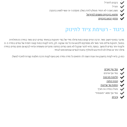
בקבוק לתמ"ל
תמ"ל
מוצץ (אם כי לא תמיד מומלץ לתת בשלב מוקדם כי זה עשוי לפגוע בהנקה)
מחטא בקבוקים ומוצצים למיקרוגל
מתקן ייבוש בקבוקים
ביגוד - רשימת ציוד לתינוק
מדובר בסעיף חשוב מאד. הרבה הורים קונים כמות גדולה מידי של בגדי תינוקות ובמיוחד בגדים רבים מאד במידה ההתחלתית.
בפועל, תינוקות גדלים מהר מאד ולא מספיקים ללבוש את כל מה שנקנה. לכן, כדאי לקנות כמות קטנה יחסית של בגדים במידה 0-3
ולקנות יותר בגדים להמשך. בנוסף, כדאי לזכור שנקבל לא מעט בגדים במתנה מחברים ומשפחה וכדאי לבקש גם מהם בגדים במידה
גדולה יותר או אפילו לא להתייבש ולהחליף בחנות לבגדים שמתאימים לעתיד.
כמו כן, כדאי לקחת בחשבון את עונת השנה לה תתאים כל מידה ומידה (אין טעם לקנות הרבה חולצות קצרות לחורף למשל)
בגדי גוף קצרים
בגדי גוף ארוכים
חליפות פיג'מות
כובעי כותנה
כפפות נגד שריטות
מעיל במידה וזה חורף
בגדי גוף מסוג "מעטפת"
גרביים