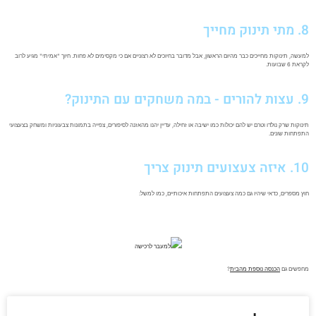
8. מתי תינוק מחייך
למעשה, תינוקות מחייכים כבר מהיום הראשון, אבל מדובר בחיוכים לא רצוניים אם כי מקסימים לא פחות. חיוך "אמיתי" מגיע לרוב
לקראת 6 שבועות.
9. עצות להורים - במה משחקים עם התינוק?
תינוקות שרק נולדו וטרם יש להם יכולות כמו ישיבה או זחילה, עדיין יהנו מהאזנה לסיפורים, צפייה בתמונות צבעוניות ומשחק בצעצועי
התפתחות שונים.
10. איזה צעצועים תינוק צריך
חוץ מספרים, כדאי שיהיו גם כמה צעצועים התפתחות איכותיים, כמו למשל:
למעבר לרכישה
מחפשים גם
הכנסה נוספת מהבית
?