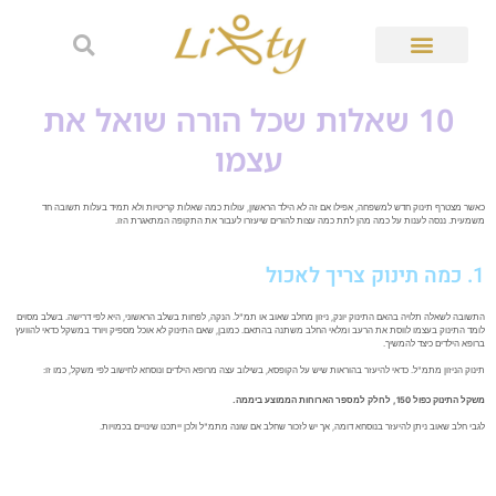
10 שאלות שכל הורה שואל את
עצמו
כאשר מצטרף תינוק חדש למשפחה, אפילו אם זה לא הילד הראשון, עולות כמה שאלות קריטיות ולא תמיד בעלות תשובה חד
משמעית. ננסה לענות על כמה מהן לתת כמה עצות להורים שיעזרו לעבור את התקופה המתאגרת הזו.
1. כמה תינוק צריך לאכול
התשובה לשאלה תלויה בהאם התינוק יונק, ניזון מחלב שאוב או תמ"ל. הנקה, לפחות בשלב הראשוני, היא לפי דרישה. בשלב מסוים
לומד התינוק בעצמו לווסת את הרעב ומלאי החלב משתנה בהתאם. כמובן, שאם התינוק לא אוכל מספיק ויורד במשקל כדאי להוועץ
ברופא הילדים כיצד להמשיך.
תינוק הניזון מתמ"ל. כדאי להיעזר בהוראות שיש על הקופסא, בשילוב עצה מרופא הילדים ונוסחא לחישוב לפי משקל, כמו זו:
משקל התינוק כפול 150, לחלק למספר הארוחות הממוצע ביממה.
לגבי חלב שאוב ניתן להיעזר בנוסחא דומה, אך יש לזכור שחלב אם שונה מתמ"ל ולכן ייתכנו שינויים בכמויות.