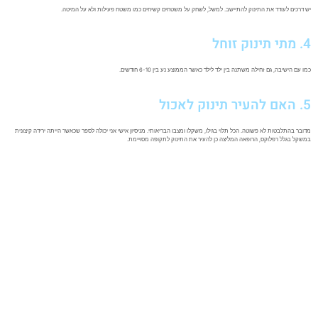
יש דרכים לעודד את התינוק להתיישב. למשל, לשחק על משטחים קשיחים כמו משטח פעילות ולא על המיטה.
4. מתי תינוק זוחל
כמו עם הישיבה, גם זחילה משתנה בין ילד לילד כאשר הממוצע נע בין 6-10 חודשים.
5. האם להעיר תינוק לאכול
מדובר בהתלבטות לא פשוטה. הכל תלוי בגילו, משקלו ומצבו הבריאותי. מניסיון אישי אני יכולה לספר שכאשר הייתה ירידה קיצונית
במשקל בגלל רפלוקס, הרופאה המליצה כן להעיר את התינוק לתקופה מסויימת.