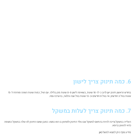
6. כמה תינוק צריך לישון
בחודש הראשון תינוק ישן לרוב כ-16-17 שעות, בשאיפה לישון 8-9 שעות מהן בלילה. עם הגיל, כמות שעות השינה פוחתת ל-15
שעות בגיל 3 חודשים, 14 בגיל 9 חודשים וכ-13 שעות בגיל שנה והלאה, בהערכה גסה.
7. כמה תינוק צריך לעלות במשקל
העלייה במשקל צריכה להיות בהתאם למשקל שבו נולד התינוק ולאחוזון בו הוא נמצא. כמובן שאם התינוק לא עולה במשקל כמצופה
כדאי להוועץ ברופא.
מידע נוסף ניתן למצוא למשל
כאן