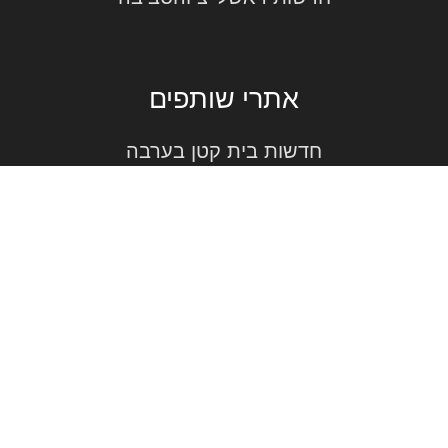
אתרי שותפים
חדשות בית קטן בערבה
חדשות המושבים
חדשות השרון
חדשות צור יגאל
פרסמו אצלנו!
רכישות כתבות באתרים
The site was built by MTboost - Branding and Graphic