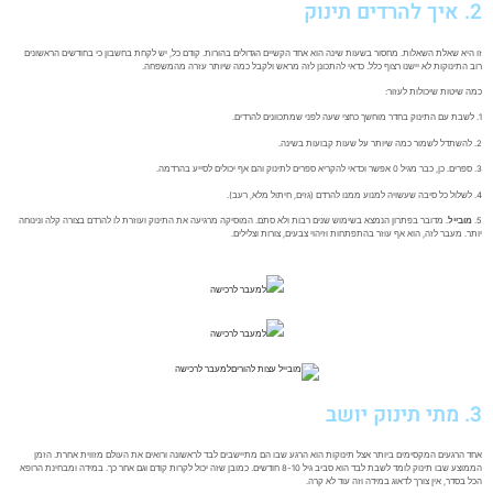
2. איך להרדים תינוק
זו היא שאלת השאלות. מחסור בשעות שינה הוא אחד הקשיים הגדולים בהורות. קודם כל, יש לקחת בחשבון כי בחודשים הראשונים
רוב התינוקות לא יישנו רצוף כלל. כדאי להתכונן לזה מראש ולקבל כמה שיותר עזרה מהמשפחה.
כמה שיטות שיכולות לעזור:
1. לשבת עם התינוק בחדר מוחשך כחצי שעה לפני שמתכוונים להרדים.
2. להשתדל לשמור כמה שיותר על שעות קבועות בשינה.
3. ספרים. כן, כבר מגיל 0 אפשר וכדאי להקריא ספרים לתינוק והם אף יכולים לסייע בהרדמה.
4. לשלול כל סיבה שעשויה למנוע ממנו להרדם (גזים, חיתול מלא, רעב).
5.
מובייל
. מדובר בפתרון הנמצא בשימוש שנים רבות ולא סתם. המוסיקה מרגיעה את התינוק ועוזרת לו להרדם בצורה קלה ונינוחה
יותר. מעבר לזה, הוא אף עוזר בהתפתחות וזיהוי צבעים, צורות וצלילים.
למעבר לרכישה
למעבר לרכישה
למעבר לרכישה
3. מתי תינוק יושב
אחד הרגעים המקסימים ביותר אצל תינוקות הוא הרגע שבו הם מתיישבים לבד לראשונה ורואים את העולם מזווית אחרת. הזמן
הממוצע שבו תינוק לומד לשבת לבד הוא סביב גיל 8-10 חודשים. כמובן שזה יכול לקרות קודם וגם אחר כך. במידה ומבחינת הרופא
הכל בסדר, אין צורך לדאוג במידה וזה עוד לא קרה.